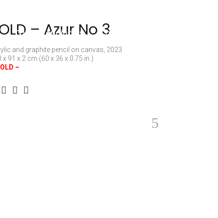
OLD – Azur No 3
Œuvres originales
Coordonnées
ylic and graphite pencil on canvas, 2023
 x 91 x 2 cm (60 x 36 x 0.75 in.)
SOLD –