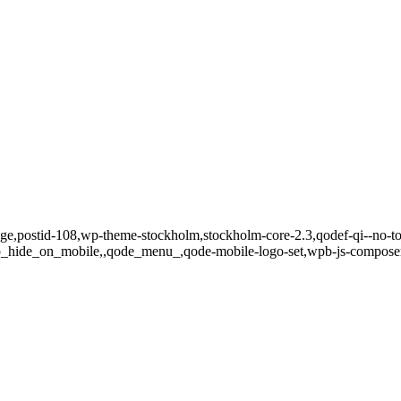
_page,postid-108,wp-theme-stockholm,stockholm-core-2.3,qodef-qi--no-to
_hide_on_mobile,,qode_menu_,qode-mobile-logo-set,wpb-js-composer j