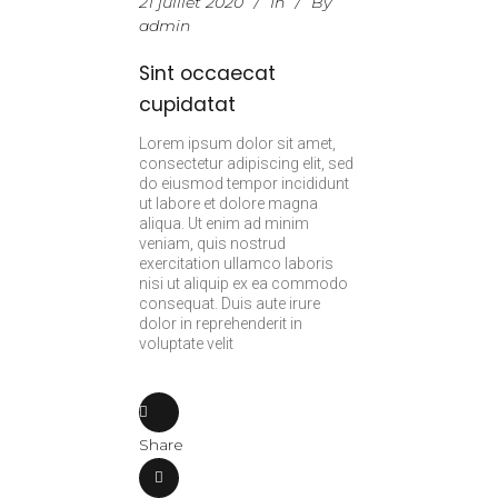
21 juillet 2020
In
By
admin
Sint occaecat
cupidatat
Lorem ipsum dolor sit amet,
consectetur adipiscing elit, sed
do eiusmod tempor incididunt
ut labore et dolore magna
aliqua. Ut enim ad minim
veniam, quis nostrud
exercitation ullamco laboris
nisi ut aliquip ex ea commodo
consequat. Duis aute irure
dolor in reprehenderit in
voluptate velit
Share