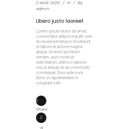
2 août 2020
In
By
admin
Libero justo laoreet
Lorem ipsum dolor sit amet,
consectetur adipiscing elit, sed
do eiusmod tempor incididunt
ut labore et dolore magna
aliqua. Ut enim ad minim
veniam, quis nostrud
exercitation ullamco laboris
nisi ut aliquip ex ea commodo
consequat. Duis aute irure
dolor in reprehenderit in
voluptate velit
Share
0