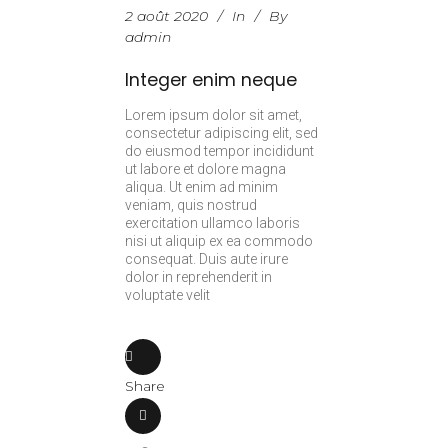
2 août 2020
In
By
admin
Integer enim neque
Lorem ipsum dolor sit amet,
consectetur adipiscing elit, sed
do eiusmod tempor incididunt
ut labore et dolore magna
aliqua. Ut enim ad minim
veniam, quis nostrud
exercitation ullamco laboris
nisi ut aliquip ex ea commodo
consequat. Duis aute irure
dolor in reprehenderit in
voluptate velit
Share