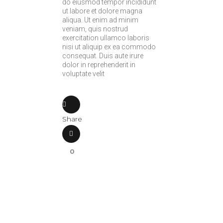
do eiusmod tempor incididunt
ut labore et dolore magna
aliqua. Ut enim ad minim
veniam, quis nostrud
exercitation ullamco laboris
nisi ut aliquip ex ea commodo
consequat. Duis aute irure
dolor in reprehenderit in
voluptate velit
Share
0